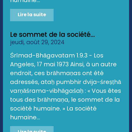
Lire la suite
Le sommet de la société...
jeudi, août 29, 2024
Śrīmad-Bhāgavatam 1.9.3 - Los
Angeles, 17 mai 1973 Ainsi, à un autre
endroit, ces brāhmaṇas ont été
adressés, ataḥ pumbhir dvija-śreṣṭhā
varṇāśrama-vibhāgaśaḥ : « Vous êtes
tous des brāhmaṇa, le sommet de la
société humaine. » La société
humaine...
Lire la suite