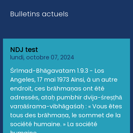
Bulletins actuels
NDJ test
lundi, octobre 07, 2024
Śrīmad-Bhāgavatam 1.9.3 - Los
Angeles, 17 mai 1973 Ainsi, à un autre
endroit, ces brāhmaṇas ont été
adressés, ataḥ pumbhir dvija-śreṣṭhā
varṇāśrama-vibhāgaśaḥ : « Vous êtes
tous des brāhmaṇa, le sommet de la
société humaine. » La société
humaine...