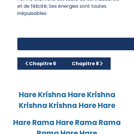
et de félicité; Ses énergies sont toutes
inépuisables.
20
21
22
23
24
Article précédent : Chapitre 6
Article suivant : Chapitr
Chapitre 6
Chapitre 8
Hare Krishna Hare Krishna
Krishna Krishna Hare Hare
Hare Rama Hare Rama Rama
Rama Hare Hare