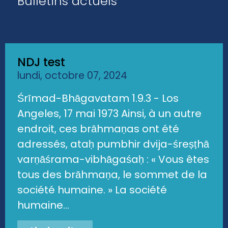
Bulletins actuels
NDJ test
lundi, octobre 07, 2024
Śrīmad-Bhāgavatam 1.9.3 - Los
Angeles, 17 mai 1973 Ainsi, à un autre
endroit, ces brāhmaṇas ont été
adressés, ataḥ pumbhir dvija-śreṣṭhā
varṇāśrama-vibhāgaśaḥ : « Vous êtes
tous des brāhmaṇa, le sommet de la
société humaine. » La société
humaine...