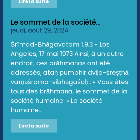
Lire la suite
Le sommet de la société...
jeudi, août 29, 2024
Śrīmad-Bhāgavatam 1.9.3 - Los
Angeles, 17 mai 1973 Ainsi, à un autre
endroit, ces brāhmaṇas ont été
adressés, ataḥ pumbhir dvija-śreṣṭhā
varṇāśrama-vibhāgaśaḥ : « Vous êtes
tous des brāhmaṇa, le sommet de la
société humaine. » La société
humaine...
Lire la suite