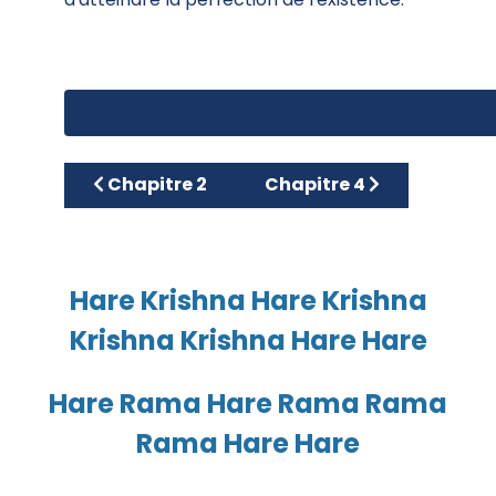
27
28
29
30
31
Article précédent : Chapitre 2
Article suivant : Chapitr
Chapitre 2
Chapitre 4
Hare Krishna Hare Krishna
Krishna Krishna Hare Hare
Hare Rama Hare Rama Rama
Rama Hare Hare