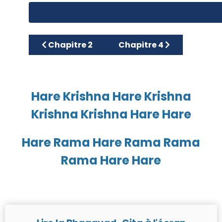
33
34
35
36
3
Article précédent : Chapitre 2
Article suivant : Chapitr
Chapitre 2
Chapitre 4
Hare Krishna Hare Krishna
Krishna Krishna Hare Hare
Hare Rama Hare Rama Rama
Rama Hare Hare