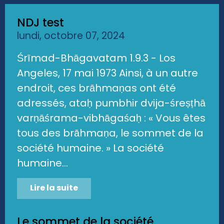
NDJ test
lundi, octobre 07, 2024
Śrīmad-Bhāgavatam 1.9.3 - Los
Angeles, 17 mai 1973 Ainsi, à un autre
endroit, ces brāhmaṇas ont été
adressés, ataḥ pumbhir dvija-śreṣṭhā
varṇāśrama-vibhāgaśaḥ : « Vous êtes
tous des brāhmaṇa, le sommet de la
société humaine. » La société
humaine...
Lire la suite
Le sommet de la société...