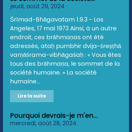
jeudi, août 29, 2024
Śrīmad-Bhāgavatam 1.9.3 - Los
Angeles, 17 mai 1973 Ainsi, à un autre
endroit, ces brāhmaṇas ont été
adressés, ataḥ pumbhir dvija-śreṣṭhā
varṇāśrama-vibhāgaśaḥ : « Vous êtes
tous des brāhmaṇa, le sommet de la
société humaine. » La société
humaine...
Lire la suite
Pourquoi devrais-je m'en...
mercredi, août 28, 2024