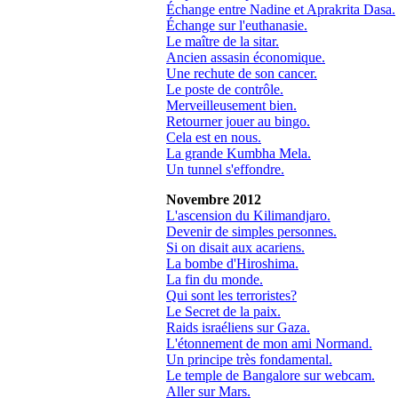
Échange entre Nadine et Aprakrita Dasa.
Échange sur l'euthanasie.
Le maître de la sitar.
Ancien assasin économique.
Une rechute de son cancer.
Le poste de contrôle.
Merveilleusement bien.
Retourner jouer au bingo.
Cela est en nous.
La grande Kumbha Mela.
Un tunnel s'effondre.
Novembre 2012
L'ascension du Kilimandjaro.
Devenir de simples personnes.
Si on disait aux acariens.
La bombe d'Hiroshima.
La fin du monde.
Qui sont les terroristes?
Le Secret de la paix.
Raids israéliens sur Gaza.
L'étonnement de mon ami Normand.
Un principe très fondamental.
Le temple de Bangalore sur webcam.
Aller sur Mars.