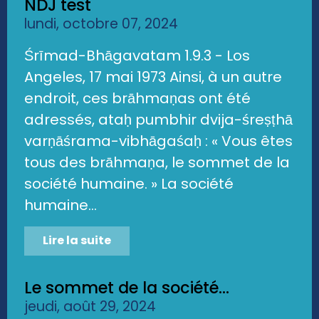
NDJ test
lundi, octobre 07, 2024
Śrīmad-Bhāgavatam 1.9.3 - Los
Angeles, 17 mai 1973 Ainsi, à un autre
endroit, ces brāhmaṇas ont été
adressés, ataḥ pumbhir dvija-śreṣṭhā
varṇāśrama-vibhāgaśaḥ : « Vous êtes
tous des brāhmaṇa, le sommet de la
société humaine. » La société
humaine...
Lire la suite
Le sommet de la société...
jeudi, août 29, 2024