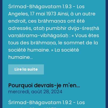
Śrīmad-Bhāgavatam 1.9.3 - Los
Angeles, 17 mai 1973 Ainsi, à un autre
endroit, ces brāhmaṇas ont été
adressés, ataḥ pumbhir dvija-śreṣṭhā
varṇāśrama-vibhāgaśaḥ : « Vous êtes
tous des brāhmaṇa, le sommet de la
société humaine. » La société
humaine...
Lire la suite
Pourquoi devrais-je m'en...
mercredi, août 28, 2024
Śrīmad-Bhāgavatam 1.9.2 - Los