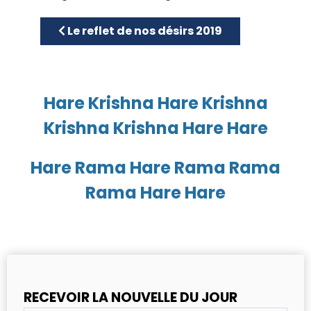
Article précédent : Le reflet de nos désirs 2
Le reflet de nos désirs 2019
Hare Krishna Hare Krishna
Krishna Krishna Hare Hare
Hare Rama Hare Rama Rama
Rama Hare Hare
RECEVOIR LA NOUVELLE DU JOUR