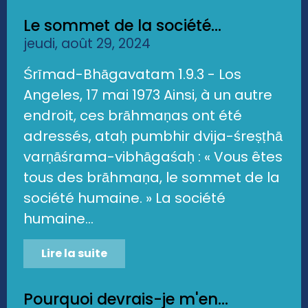
Le sommet de la société...
jeudi, août 29, 2024
Śrīmad-Bhāgavatam 1.9.3 - Los
Angeles, 17 mai 1973 Ainsi, à un autre
endroit, ces brāhmaṇas ont été
adressés, ataḥ pumbhir dvija-śreṣṭhā
varṇāśrama-vibhāgaśaḥ : « Vous êtes
tous des brāhmaṇa, le sommet de la
société humaine. » La société
humaine...
Lire la suite
Pourquoi devrais-je m'en...