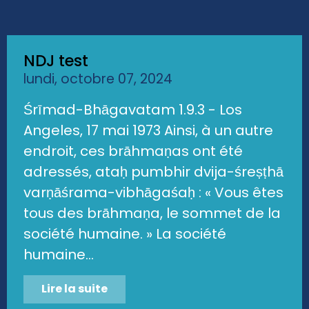
NDJ test
lundi, octobre 07, 2024
Śrīmad-Bhāgavatam 1.9.3 - Los
Angeles, 17 mai 1973 Ainsi, à un autre
endroit, ces brāhmaṇas ont été
adressés, ataḥ pumbhir dvija-śreṣṭhā
varṇāśrama-vibhāgaśaḥ : « Vous êtes
tous des brāhmaṇa, le sommet de la
société humaine. » La société
humaine...
Lire la suite