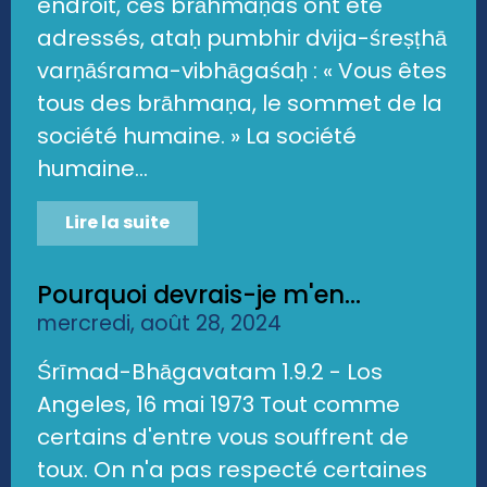
endroit, ces brāhmaṇas ont été
adressés, ataḥ pumbhir dvija-śreṣṭhā
varṇāśrama-vibhāgaśaḥ : « Vous êtes
tous des brāhmaṇa, le sommet de la
société humaine. » La société
humaine...
Lire la suite
Pourquoi devrais-je m'en...
mercredi, août 28, 2024
Śrīmad-Bhāgavatam 1.9.2 - Los
Angeles, 16 mai 1973 Tout comme
certains d'entre vous souffrent de
toux. On n'a pas respecté certaines