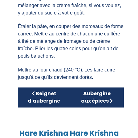
mélanger avec la crème fraîche, si vous voulez,
y ajouter du sucre à votre goût.
Étaler la pâte, en couper des morceaux de forme
carrée. Mettre au centre de chacun une cuillère
à thé de mélange de fromage ou de crème
fraîche. Plier les quatre coins pour qu'on ait de
petits baluchons.
Mettre au four chaud (240 °C). Les faire cuire
jusqu'à ce qu'ils deviennent dorés.
Article précédent : Beignet d'aubergine
Article suivant : Aub
Beignet
Aubergine
d'aubergine
aux épices
Hare Krishna Hare Krishna