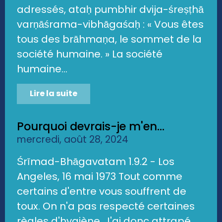
adressés, ataḥ pumbhir dvija-śreṣṭhā
varṇāśrama-vibhāgaśaḥ : « Vous êtes
tous des brāhmaṇa, le sommet de la
société humaine. » La société
humaine...
Lire la suite
Pourquoi devrais-je m'en...
mercredi, août 28, 2024
Śrīmad-Bhāgavatam 1.9.2 - Los
Angeles, 16 mai 1973 Tout comme
certains d'entre vous souffrent de
toux. On n'a pas respecté certaines
règles d'hygiène. J'ai donc attrapé