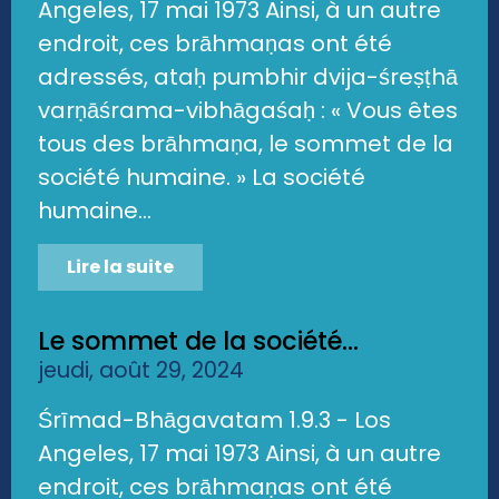
Angeles, 17 mai 1973 Ainsi, à un autre
endroit, ces brāhmaṇas ont été
adressés, ataḥ pumbhir dvija-śreṣṭhā
varṇāśrama-vibhāgaśaḥ : « Vous êtes
tous des brāhmaṇa, le sommet de la
société humaine. » La société
humaine...
Lire la suite
Le sommet de la société...
jeudi, août 29, 2024
Śrīmad-Bhāgavatam 1.9.3 - Los
Angeles, 17 mai 1973 Ainsi, à un autre
endroit, ces brāhmaṇas ont été