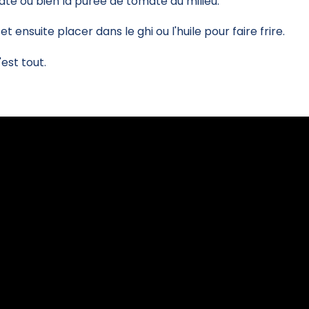
ate ou bien la purée de tomate au milieu.
et ensuite placer dans le ghi ou l'huile pour faire frire.
'est tout.