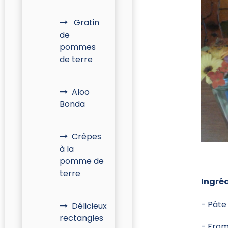
Gratin
de
pommes
de terre
Aloo
Bonda
Crêpes
à la
pomme de
terre
Ingréd
- Pâte
Délicieux
rectangles
- Fro