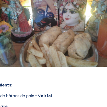
ients:
 de bâtons de pain -
Voir ici
mage