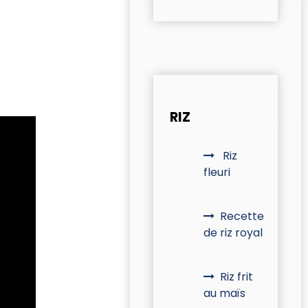
RIZ
Riz
fleuri
Recette
de riz royal
Riz frit
au maïs