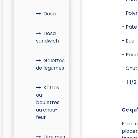
- Poiv
Dosa
- Pâte
Dosa
sandwich
- Eau
- Poudr
Galettes
de légumes
- Chut
- 1 1/2
Koftas
ou
boulettes
au chou-
Ce qu'
feur
Faire 
placer
Légumes