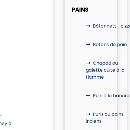
PAINS
Bâtonnets_pizz
Bâtons de pain
Chapati ou
galette cuite à la
flamme
Pain à la banan
Puris ou pains
t
indiens
ney à