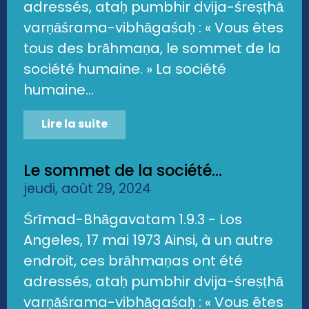
adressés, ataḥ pumbhir dvija-śreṣṭhā
varṇāśrama-vibhāgaśaḥ : « Vous êtes
tous des brāhmaṇa, le sommet de la
société humaine. » La société
humaine...
Lire la suite
Le sommet de la société...
jeudi, août 29, 2024
Śrīmad-Bhāgavatam 1.9.3 - Los
Angeles, 17 mai 1973 Ainsi, à un autre
endroit, ces brāhmaṇas ont été
adressés, ataḥ pumbhir dvija-śreṣṭhā
varṇāśrama-vibhāgaśaḥ : « Vous êtes