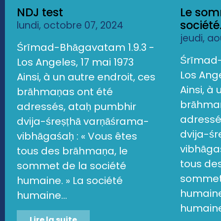
NDJ test
Le som
société.
lundi, octobre 07, 2024
jeudi, a
Śrīmad-Bhāgavatam 1.9.3 -
Śrīmad-
Los Angeles, 17 mai 1973
Los Ange
Ainsi, à un autre endroit, ces
Ainsi, à
brāhmaṇas ont été
brāhmaṇ
adressés, ataḥ pumbhir
adressé
dvija-śreṣṭhā varṇāśrama-
dvija-ś
vibhāgaśaḥ : « Vous êtes
vibhāgaś
tous des brāhmaṇa, le
tous de
sommet de la société
sommet 
humaine. » La société
humaine.
humaine...
humaine.
Lire la suite