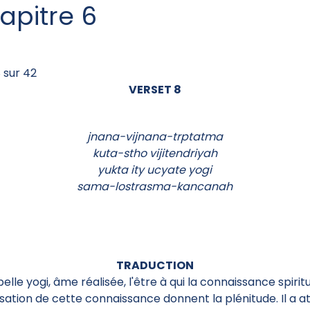
apitre 6
 sur 42
VERSET 8
jnana-vijnana-trptatma
kuta-stho vijitendriyah
yukta ity ucyate yogi
sama-lostrasma-kancanah
TRADUCTION
lle yogi, âme réalisée, l'être à qui la connaissance spiritu
lisation de cette connaissance donnent la plénitude. Il a a