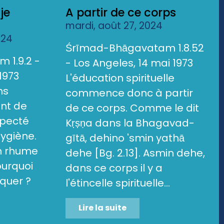
je
A partir de ce corps
mardi, août 27, 2024
024
Śrīmad-Bhāgavatam 1.8.52
 1.9.2 -
- Los Angeles, 14 mai 1973
1973
L'éducation spirituelle
ns
commence donc à partir
ent de
de ce corps. Comme le dit
specté
Kṛṣṇa dans la Bhagavad-
hygiène.
gītā, dehino 'smin yathā
un rhume
dehe [Bg. 2.13]. Asmin dehe,
ourquoi
dans ce corps il y a
quer ?
l'étincelle spirituelle...
Lire la suite