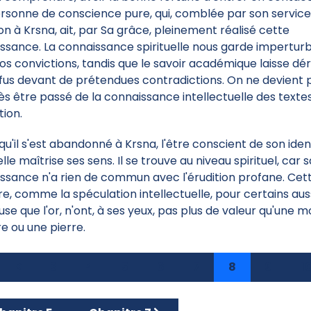
rsonne de conscience pure, qui, comblée par son service
on à Krsna, ait, par Sa grâce, pleinement réalisé cette
ssance. La connaissance spirituelle nous garde impertur
os convictions, tandis que le savoir académique laisse dé
fus devant de prétendues contradictions. On ne devient p
ès être passé de la connaissance intellectuelle des textes
tion.
qu'il s'est abandonné à Krsna, l'être conscient de son iden
elle maîtrise ses sens. Il se trouve au niveau spirituel, car 
ssance n'a rien de commun avec l'érudition profane. Cet
re, comme la spéculation intellectuelle, pour certains aus
use que l'or, n'ont, à ses yeux, pas plus de valeur qu'une 
re ou une pierre.
3
4
5
6
7
8
9
1