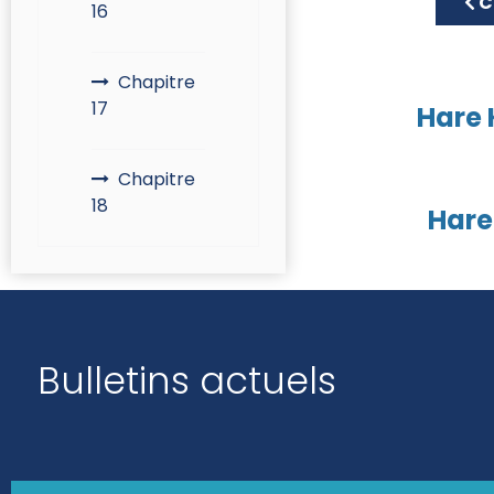
Art
C
16
Chapitre
17
Hare 
Chapitre
18
Hare
Bulletins actuels