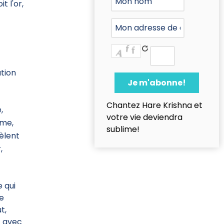
t l'or,
tion
Chantez Hare Krishna et
,
votre vie deviendra
rme,
sublime!
vèlent
,
e qui
ne
t,
t avec