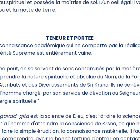
au spirituel et possède la maîtrise de soi. D'un oeil égal il voi
lou et la motte de terre.
TENEUR ET PORTEE
connaissance académique qui ne comporte pas la réalisa
Vérité Suprême est entièrement vaine.
 ne peut, en se servant de sens contaminés par la matière
rendre la nature spirituelle et absolue du Nom, de la Fo
Attributs et des Divertissements de Sri Krsna. Ils ne se ré
 l'homme chargé, par son service de dévotion au Seigneur
rgie spirituelle."
gavad-gita
est la science de Dieu, c'est-à-dire la scienc
 à l'homme d'atteindre la conscience de Krsna, ce que 
 faire la simple érudition, la connaissance matérielle. Il fau
a comprendre, avoir la bonne fortune d'entrer en contac