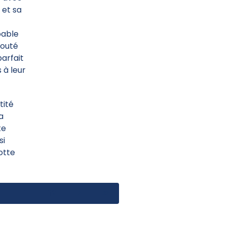
 et sa
bable
routé
arfait
 à leur
tité
sa
te
si
motte
0
11
12