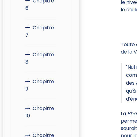
Chapitre
le nive
6
le cail
Chapitre
7
Toute 
de la 
Chapitre
8
"Nul
comp
Chapitre
des 
9
qu'à
d'éne
Chapitre
La
Bha
10
permet
saurait
Chapitre
pour l