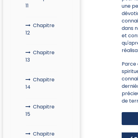
11
une pe
dévoti
connai
Chapitre
dans n
12
et con
qu'apr
réalisa
Chapitre
13
Parce 
spiritu
connai
Chapitre
derniè
14
précie
de ter
Chapitre
15
Chapitre