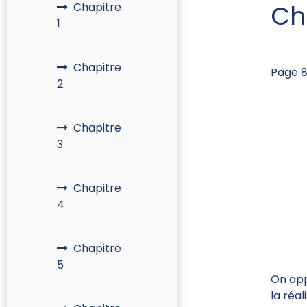
Ch
Chapitre
1
Chapitre
Page 8
2
Chapitre
3
Chapitre
4
Chapitre
5
On appe
la réa