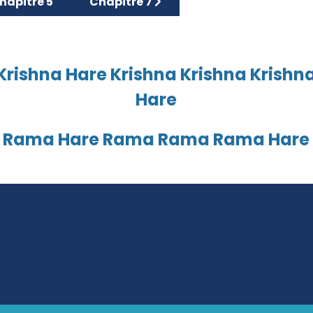
icle précédent : Chapitre 5
Article suivant : Chapitre 7
hapitre 5
Chapitre 7
Krishna Hare Krishna Krishna Krishn
Hare
 Rama Hare Rama Rama Rama Hare