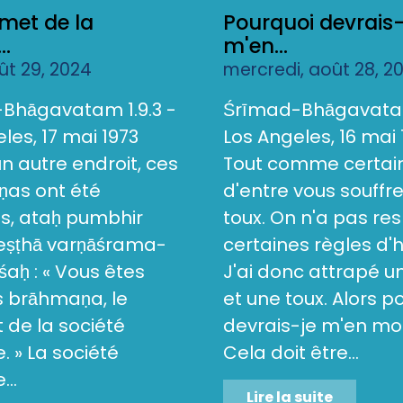
met de la
Pourquoi devrais-
..
m'en...
oût 29, 2024
mercredi, août 28, 2
Bhāgavatam 1.9.3 -
Śrīmad-Bhāgavatam
les, 17 mai 1973
Los Angeles, 16 mai 
 un autre endroit, ces
Tout comme certai
as ont été
d'entre vous souffr
s, ataḥ pumbhir
toux. On n'a pas re
reṣṭhā varṇāśrama-
certaines règles d'
aḥ : « Vous êtes
J'ai donc attrapé 
s brāhmaṇa, le
et une toux. Alors p
de la société
devrais-je m'en mo
 » La société
Cela doit être...
..
Lire la suite