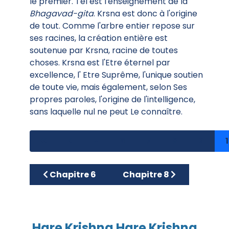
le premier. Tel est l'enseignement de la
Bhagavad-gita
. Krsna est donc à l'origine
de tout. Comme l'arbre entier repose sur
ses racines, la création entière est
soutenue par Krsna, racine de toutes
choses. Krsna est l'Etre éternel par
excellence, l' Etre Suprême, l'unique soutien
de toute vie, mais également, selon Ses
propres paroles, l'origine de l'intelligence,
sans laquelle nul ne peut Le connaître.
5
6
7
8
9
Article précédent : Chapitre 6
Article suivant : Chapitr
Chapitre 6
Chapitre 8
Hare Krishna Hare Krishna