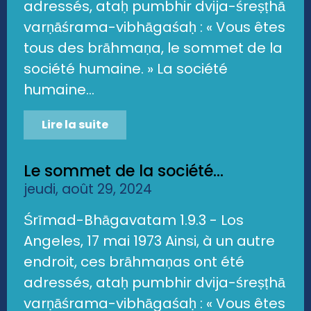
adressés, ataḥ pumbhir dvija-śreṣṭhā
varṇāśrama-vibhāgaśaḥ : « Vous êtes
tous des brāhmaṇa, le sommet de la
société humaine. » La société
humaine...
Lire la suite
Le sommet de la société...
jeudi, août 29, 2024
Śrīmad-Bhāgavatam 1.9.3 - Los
Angeles, 17 mai 1973 Ainsi, à un autre
endroit, ces brāhmaṇas ont été
adressés, ataḥ pumbhir dvija-śreṣṭhā
varṇāśrama-vibhāgaśaḥ : « Vous êtes