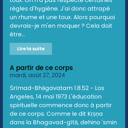
toux. On n'a pas respecté certaines
règles d'hygiène. J'ai donc attrapé
un rhume et une toux. Alors pourquoi
devrais-je m'en moquer ? Cela doit
être...
Lire la suite
A partir de ce corps
mardi, août 27, 2024
Śrīmad-Bhāgavatam 1.8.52 - Los
Angeles, 14 mai 1973 L'éducation
spirituelle commence donc à partir
de ce corps. Comme le dit Kṛṣṇa
dans la Bhagavad-gītā, dehino 'smin