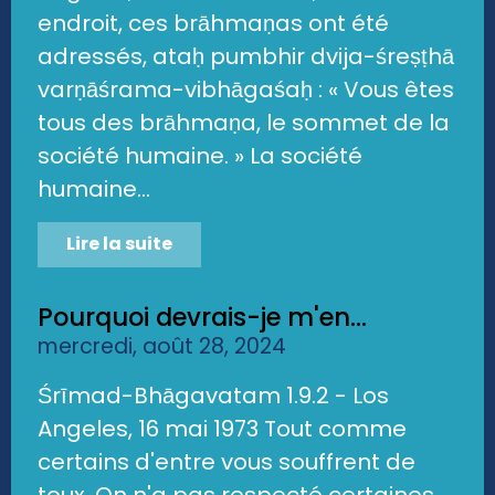
endroit, ces brāhmaṇas ont été
adressés, ataḥ pumbhir dvija-śreṣṭhā
varṇāśrama-vibhāgaśaḥ : « Vous êtes
tous des brāhmaṇa, le sommet de la
société humaine. » La société
humaine...
Lire la suite
Pourquoi devrais-je m'en...
mercredi, août 28, 2024
Śrīmad-Bhāgavatam 1.9.2 - Los
Angeles, 16 mai 1973 Tout comme
certains d'entre vous souffrent de