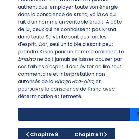
authentique, employer toute son énergie
dans la conscience de Krsna, voilà ce qui
fait d'un homme un véritable érudit. A côté
de lui, ceux qui ne connaissent pas Krsna
dans toute Sa vérité sont des faibles
d'esprit. Car, seul un faible d'esprit peut
prendre Krsna pour un homme ordinaire. Le
bhakta
ne doit jamais se laisser abuser par
ces faibles d'esprit; il doit éviter de lire tout
commentaire et interprétation non
autorisés de la
Bhagavad-gita
, et
poursuivre la conscience de Krsna avec
détermination et fermeté.
2
3
4
5
6
Article précédent : Chapitre 9
Article suivant : Chapitre
Chapitre 9
Chapitre 11