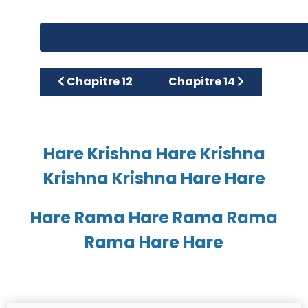
20
21
22
23
24
Article précédent : Chapitre 12
Article suivant : Chapitr
Chapitre 12
Chapitre 14
Hare Krishna Hare Krishna
Krishna Krishna Hare Hare
Hare Rama Hare Rama Rama
Rama Hare Hare