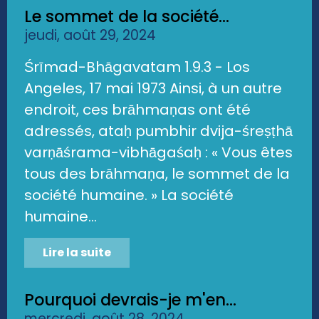
Le sommet de la société...
jeudi, août 29, 2024
Śrīmad-Bhāgavatam 1.9.3 - Los
Angeles, 17 mai 1973 Ainsi, à un autre
endroit, ces brāhmaṇas ont été
adressés, ataḥ pumbhir dvija-śreṣṭhā
varṇāśrama-vibhāgaśaḥ : « Vous êtes
tous des brāhmaṇa, le sommet de la
société humaine. » La société
humaine...
Lire la suite
Pourquoi devrais-je m'en...
mercredi, août 28, 2024