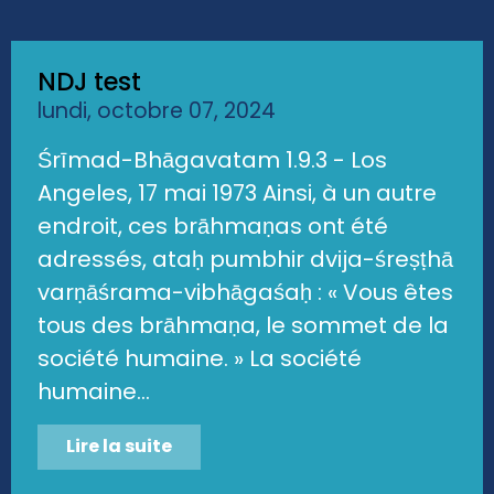
NDJ test
lundi, octobre 07, 2024
Śrīmad-Bhāgavatam 1.9.3 - Los
Angeles, 17 mai 1973 Ainsi, à un autre
endroit, ces brāhmaṇas ont été
adressés, ataḥ pumbhir dvija-śreṣṭhā
varṇāśrama-vibhāgaśaḥ : « Vous êtes
tous des brāhmaṇa, le sommet de la
société humaine. » La société
humaine...
Lire la suite