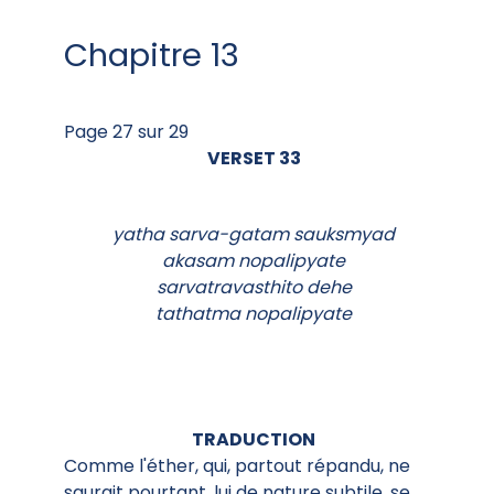
Chapitre 13
Page 27 sur 29
VERSET 33
yatha sarva-gatam sauksmyad
akasam nopalipyate
sarvatravasthito dehe
tathatma nopalipyate
TRADUCTION
Comme l'éther, qui, partout répandu, ne
saurait pourtant, lui de nature subtile, se