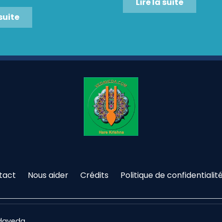
Lire la suite
 suite
tact
Nous aider
Crédits
Politique de confidentialit
edaveda