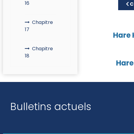
16
Art
C
Chapitre
17
Hare 
Chapitre
18
Hare
Bulletins actuels