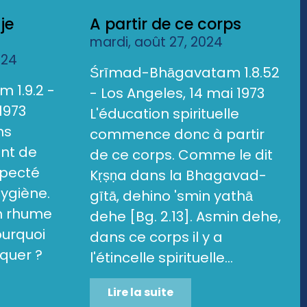
je
A partir de ce corps
mardi, août 27, 2024
024
Śrīmad-Bhāgavatam 1.8.52
 1.9.2 -
- Los Angeles, 14 mai 1973
1973
L'éducation spirituelle
ns
commence donc à partir
ent de
de ce corps. Comme le dit
specté
Kṛṣṇa dans la Bhagavad-
hygiène.
gītā, dehino 'smin yathā
un rhume
dehe [Bg. 2.13]. Asmin dehe,
ourquoi
dans ce corps il y a
quer ?
l'étincelle spirituelle...
Lire la suite