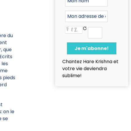
bère du
ment
r, que
Ecrits
Chantez Hare Krishna et
 les
votre vie deviendra
rême
sublime!
s pieds
erd
st
s: on le
e se