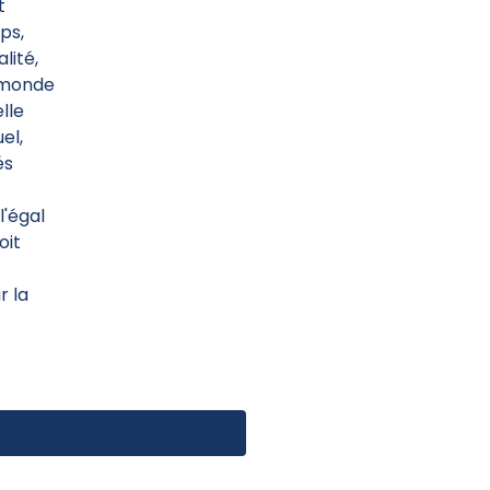
t
ps,
lité,
e monde
elle
el,
és
l'égal
oit
r la
9
10