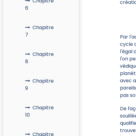
Chapitre
créatio
6
Chapitre
7
Par l'a
cycle 
l'égal
Chapitre
l'on pe
8
védiqu
planèt
avec a
Chapitre
pareil
9
pas so
Chapitre
De faç
10
souillé
qualifi
trouve
Chapitre