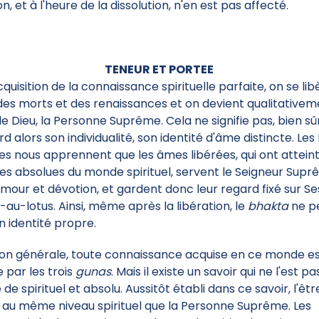
n, et à l'heure de la dissolution, n'en est pas affecté.
TENEUR ET PORTEE
cquisition de la connaissance spirituelle parfaite, on se li
des morts et des renaissances et on devient qualitative
 de Dieu, la Personne Suprême. Cela ne signifie pas, bien sû
rd alors son individualité, son identité d'âme distincte. Les 
es nous apprennent que les âmes libérées, qui ont atteint
es absolues du monde spirituel, servent le Seigneur Sup
mour et dévotion, et gardent donc leur regard fixé sur Se
s-au-lotus. Ainsi, même après la libération, le
bhakta
ne p
n identité propre.
on générale, toute connaissance acquise en ce monde e
e par les trois
gunas
. Mais il existe un savoir qui ne l'est pa
e de spirituel et absolu. Aussitôt établi dans ce savoir, l'êtr
 au même niveau spirituel que la Personne Suprême. Les