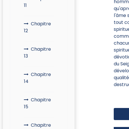
hommes
11
qu'apr
l'âme s
tout c
Chapitre
spiritu
12
comme 
chacun
Chapitre
spiritu
13
dévotio
du Sei
dévelop
Chapitre
qualité
14
destru
Chapitre
15
Chapitre