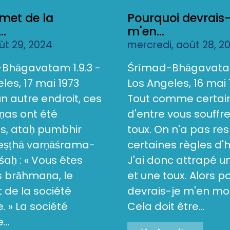
met de la
Pourquoi devrais-
..
m'en...
oût 29, 2024
mercredi, août 28, 2
Bhāgavatam 1.9.3 -
Śrīmad-Bhāgavatam
les, 17 mai 1973
Los Angeles, 16 mai 
 un autre endroit, ces
Tout comme certai
as ont été
d'entre vous souffr
s, ataḥ pumbhir
toux. On n'a pas re
reṣṭhā varṇāśrama-
certaines règles d'
aḥ : « Vous êtes
J'ai donc attrapé 
s brāhmaṇa, le
et une toux. Alors p
de la société
devrais-je m'en mo
 » La société
Cela doit être...
..