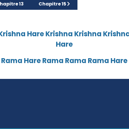
icle précédent : Chapitre 13
Article suivant : Chapitre 15
hapitre 13
Chapitre 15
Krishna Hare Krishna Krishna Krishn
Hare
 Rama Hare Rama Rama Rama Hare