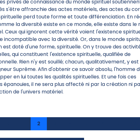
 privés de connaissance du monde spirituel soutiennen
ès s'être affranchie des actes matériels, des actes du cor
pirituelle perd toute forme et toute différenciation. En réa
omme la diversité existe en ce monde, elle existe dans l
el. Ceux qui ignorent cette vérité voient l'existence spiritu
incompatible avec la diversité. Or, dans le monde spiritu
 est doté d'une forme, spirituelle. On y trouve des activit
elles, qui constituent l'existence spirituelle, qualifiée de
nnelle. Rien n'y est souillé; chacun, qualitativement, y est 
gneur Suprême. Afin d'obtenir ce savoir absolu, l'homme d
per en lui toutes les qualités spirituelles. Et une fois ces
s épanouies, il ne sera plus affecté ni par la création ni pa
ction de l'univers matériel.
1
2
3
4
5
6
7
8