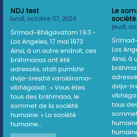
NDJ test
Le som
société.
lundi, octobre 07, 2024
jeudi, a
Śrīmad-Bhāgavatam 1.9.3 -
Śrīmad-
Los Angeles, 17 mai 1973
Los Ange
Ainsi, à un autre endroit, ces
Ainsi, à
brāhmaṇas ont été
brāhmaṇ
adressés, ataḥ pumbhir
adressé
dvija-śreṣṭhā varṇāśrama-
dvija-ś
vibhāgaśaḥ : « Vous êtes
vibhāgaś
tous des brāhmaṇa, le
tous de
sommet de la société
sommet 
humaine. » La société
humaine.
humaine...
humaine.