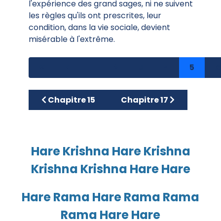
l'expérience des grand sages, ni ne suivent
les règles qu'ils ont prescrites, leur
condition, dans la vie sociale, devient
misérable à l'extrême.
1
2
3
4
5
6
Article précédent : Chapitre 15
Article suivant : Chapitr
Chapitre 15
Chapitre 17
Hare Krishna Hare Krishna
Krishna Krishna Hare Hare
Hare Rama Hare Rama Rama
Rama Hare Hare