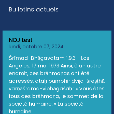
Bulletins actuels
NDJ test
lundi, octobre 07, 2024
Śrīmad-Bhāgavatam 1.9.3 - Los
Angeles, 17 mai 1973 Ainsi, à un autre
endroit, ces brāhmaṇas ont été
adressés, ataḥ pumbhir dvija-śreṣṭhā
varṇāśrama-vibhāgaśaḥ : « Vous êtes
tous des brāhmaṇa, le sommet de la
société humaine. » La société
humaine...