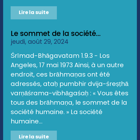
Lire la suite
Le sommet de la société...
jeudi, août 29, 2024
Śrīmad-Bhāgavatam 1.9.3 - Los
Angeles, 17 mai 1973 Ainsi, à un autre
endroit, ces brāhmaṇas ont été
adressés, ataḥ pumbhir dvija-śreṣṭhā
varṇāśrama-vibhāgaśaḥ : « Vous êtes
tous des brāhmaṇa, le sommet de la
société humaine. » La société
humaine...
Lire la suite