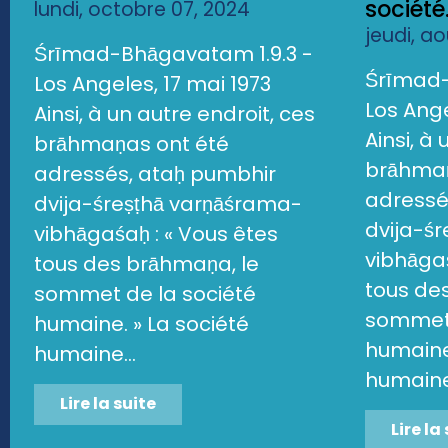
société.
lundi, octobre 07, 2024
jeudi, a
Śrīmad-Bhāgavatam 1.9.3 -
Śrīmad-
Los Angeles, 17 mai 1973
Los Ange
Ainsi, à un autre endroit, ces
Ainsi, à
brāhmaṇas ont été
brāhmaṇ
adressés, ataḥ pumbhir
adressé
dvija-śreṣṭhā varṇāśrama-
dvija-ś
vibhāgaśaḥ : « Vous êtes
vibhāgaś
tous des brāhmaṇa, le
tous de
sommet de la société
sommet 
humaine. » La société
humaine.
humaine...
humaine.
Lire la suite
Lire la