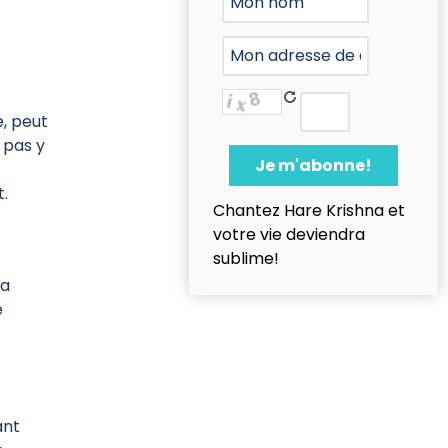
e, peut
 pas y
e
t.
Chantez Hare Krishna et
votre vie deviendra
sublime!
la
e
ant