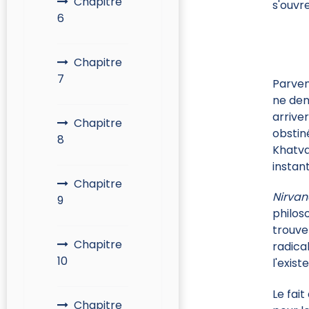
Chapitre
s'ouvre
6
Chapitre
7
Parven
ne dem
arriver
Chapitre
obstin
8
Khatva
instan
Chapitre
Nirva
9
philos
trouve
Chapitre
radica
10
l'exist
Le fait
Chapitre