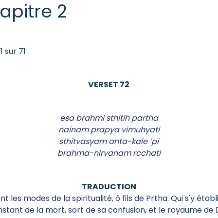
apitre 2
1 sur 71
VERSET 72
esa brahmi sthitih partha
nainam prapya vimuhyati
sthitvasyam anta-kale ’pi
brahma-nirvanam rcchati
TRADUCTION
nt les modes de la spiritualité, ô fils de Prtha. Qui s'y établi
'instant de la mort, sort de sa confusion, et le royaume de 