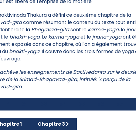
ur est libéré de l'emprise de la matière.
Bhaktivinoda Thakura a défini ce deuxième chapitre de la
vad-gita
comme résumant le contenu du texte tout entie
dont traite la
Bhagavad-gita
sont le
karma-yoga
, le
jna
et le
bhakti-yoga
. Le
karma-yoga
et le
jnana-yoga
ont é
ment exposés dans ce chapitre, où l'on a également trou
u du
bhakti-yoga
. Il couvre donc les trois formes de yoga
l'ouvrage.
s'achève les enseignements de Baktivedanta sur le deux
re de la Srimad-Bhagavad-gita, intitulé: "Aperçu de la
vad-gita.
62
63
64
65
66
67
icle précédent : Chapitre 1
Article suivant : Chapitre 3
hapitre 1
Chapitre 3