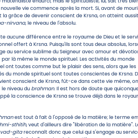
 matérialiste endurci; mais le spiritualiste, lui, sait très bie
 nouvelle vie commence après la mort. Si, avant de mouri
t la grâce de devenir conscient de Krsna, on atteint aussit
a-nirvana
, le niveau de l'absolu.
xiste aucune différence entre le royaume de Dieu et le serv
nnel offert à Krsna. Puisqu'ils sont tous deux absolus, lor
ge au service sublime du Seigneur avec amour et dévotio
t par là même le monde spirituel. Les activités du monde
el ont toutes comme but le plaisir des sens, alors que les
tés du monde spirituel sont toutes conscientes de Krsna. 
evient conscient de Krsna, fût-ce dans cette vie même, o
t le niveau du
brahman
. Il est hors de doute que quiconqu
ppé la conscience de Krsna se trouve déjà dans le roya
ahman
est tout à fait à l'opposé de la matière; le terme 
hmi-sthitih
, veut d'ailleurs dire "libération de la matière". 
vad-gita
reconnaît donc que celui qui s'engage au servic