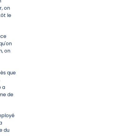
n
r, on
ôt le
ice
squ'on
n, on
Dès que
n
e a
ume de
employé
La
e du