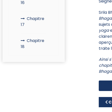
Seigne
16
Srila 
Bhaga
Chapitre
sujets 
17
yoga
claire
Chapitre
aperç
18
traite 
Ainsi 
chapit
Bhaga
Art
C