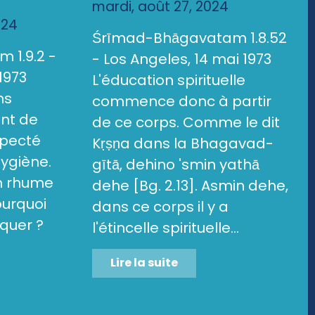
mardi, août 27, 2024
024
Śrīmad-Bhāgavatam 1.8.52
 1.9.2 -
- Los Angeles, 14 mai 1973
1973
L'éducation spirituelle
ns
commence donc à partir
ent de
de ce corps. Comme le dit
specté
Kṛṣṇa dans la Bhagavad-
hygiène.
gītā, dehino 'smin yathā
un rhume
dehe [Bg. 2.13]. Asmin dehe,
ourquoi
dans ce corps il y a
quer ?
l'étincelle spirituelle...
Lire la suite