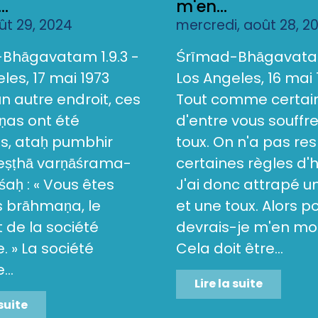
..
m'en...
oût 29, 2024
mercredi, août 28, 2
Bhāgavatam 1.9.3 -
Śrīmad-Bhāgavatam
les, 17 mai 1973
Los Angeles, 16 mai 
 un autre endroit, ces
Tout comme certai
as ont été
d'entre vous souffr
s, ataḥ pumbhir
toux. On n'a pas re
reṣṭhā varṇāśrama-
certaines règles d'
aḥ : « Vous êtes
J'ai donc attrapé 
s brāhmaṇa, le
et une toux. Alors p
de la société
devrais-je m'en mo
 » La société
Cela doit être...
..
Lire la suite
 suite