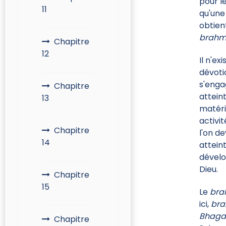
pour le
11
qu'une
obtien
brahm
Chapitre
12
Il n'e
dévotio
s'enga
Chapitre
attein
13
matéri
activi
Chapitre
l'on d
14
attein
dévelo
Dieu.
Chapitre
15
Le
br
ici,
bra
Bhaga
Chapitre