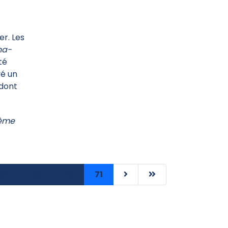
r. Les
na-
té
vé un
 dont
ième
68
69
70
71