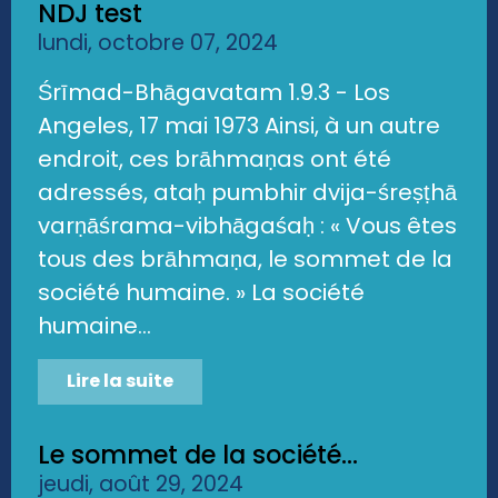
NDJ test
lundi, octobre 07, 2024
Śrīmad-Bhāgavatam 1.9.3 - Los
Angeles, 17 mai 1973 Ainsi, à un autre
endroit, ces brāhmaṇas ont été
adressés, ataḥ pumbhir dvija-śreṣṭhā
varṇāśrama-vibhāgaśaḥ : « Vous êtes
tous des brāhmaṇa, le sommet de la
société humaine. » La société
humaine...
Lire la suite
Le sommet de la société...
jeudi, août 29, 2024