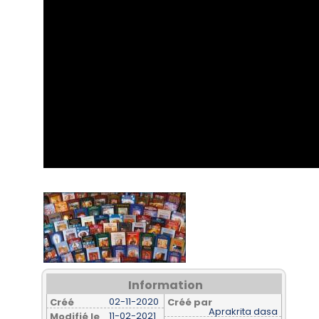
Information
02-11-2020
Créé
Créé par
Aprakrita dasa
11-02-2021
Modifié le