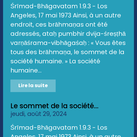
Śrīmad-Bhāgavatam 1.9.3 - Los
Angeles, 17 mai 1973 Ainsi, à un autre
endroit, ces brāhmaṇas ont été
adressés, ataḥ pumbhir dvija-śreṣṭhā
varṇāśrama-vibhāgaśaḥ : « Vous êtes
tous des brāhmaṇa, le sommet de la
société humaine. » La société
humaine...
Lire la suite
Le sommet de la société...
jeudi, août 29, 2024
Śrīmad-Bhāgavatam 1.9.3 - Los
Angeles, 17 mai 1973 Ainsi, à un autre