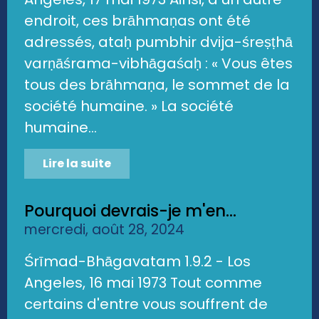
endroit, ces brāhmaṇas ont été
adressés, ataḥ pumbhir dvija-śreṣṭhā
varṇāśrama-vibhāgaśaḥ : « Vous êtes
tous des brāhmaṇa, le sommet de la
société humaine. » La société
humaine...
Lire la suite
Pourquoi devrais-je m'en...
mercredi, août 28, 2024
Śrīmad-Bhāgavatam 1.9.2 - Los
Angeles, 16 mai 1973 Tout comme
certains d'entre vous souffrent de