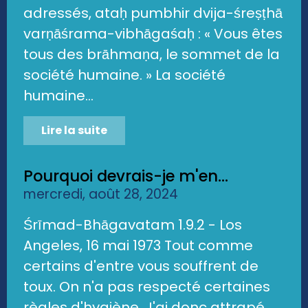
adressés, ataḥ pumbhir dvija-śreṣṭhā
varṇāśrama-vibhāgaśaḥ : « Vous êtes
tous des brāhmaṇa, le sommet de la
société humaine. » La société
humaine...
Lire la suite
Pourquoi devrais-je m'en...
mercredi, août 28, 2024
Śrīmad-Bhāgavatam 1.9.2 - Los
Angeles, 16 mai 1973 Tout comme
certains d'entre vous souffrent de
toux. On n'a pas respecté certaines
règles d'hygiène. J'ai donc attrapé