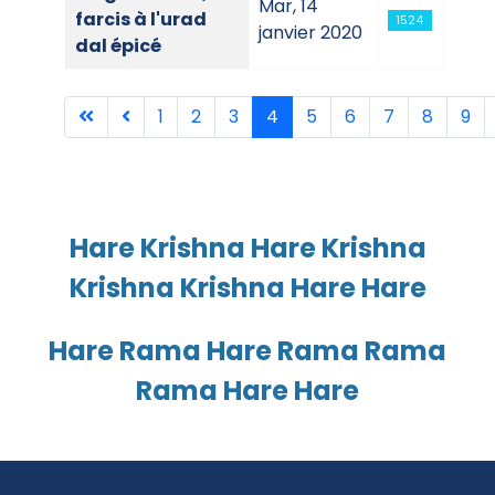
Mar, 14
farcis à l'urad
1524
janvier 2020
dal épicé
1
2
3
4
5
6
7
8
9
Page 4 sur 10
Hare Krishna Hare Krishna
Krishna Krishna Hare Hare
Hare Rama Hare Rama Rama
Rama Hare Hare