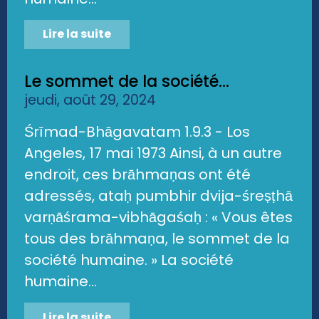
Lire la suite
Le sommet de la société...
jeudi, août 29, 2024
Śrīmad-Bhāgavatam 1.9.3 - Los
Angeles, 17 mai 1973 Ainsi, à un autre
endroit, ces brāhmaṇas ont été
adressés, ataḥ pumbhir dvija-śreṣṭhā
varṇāśrama-vibhāgaśaḥ : « Vous êtes
tous des brāhmaṇa, le sommet de la
société humaine. » La société
humaine...
Lire la suite