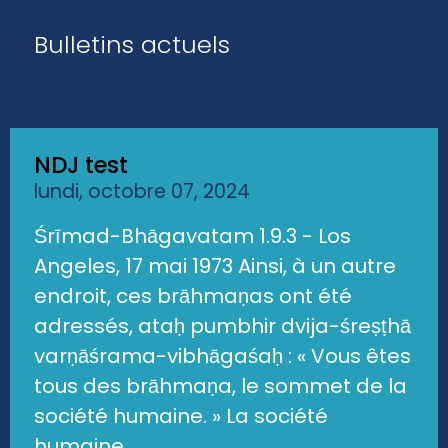
Bulletins actuels
NDJ test
lundi, octobre 07, 2024
Śrīmad-Bhāgavatam 1.9.3 - Los
Angeles, 17 mai 1973 Ainsi, à un autre
endroit, ces brāhmaṇas ont été
adressés, ataḥ pumbhir dvija-śreṣṭhā
varṇāśrama-vibhāgaśaḥ : « Vous êtes
tous des brāhmaṇa, le sommet de la
société humaine. » La société
humaine...