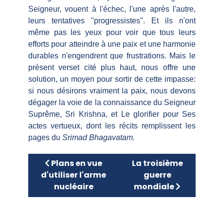
Seigneur, vouent à l'échec, l'une après l'autre,
leurs tentatives "progressistes". Et ils n'ont
même pas les yeux pour voir que tous leurs
efforts pour atteindre à une paix et une harmonie
durables n'engendrent que frustrations. Mais le
présent verset cité plus haut, nous offre une
solution, un moyen pour sortir de cette impasse:
si nous désirons vraiment la paix, nous devons
dégager la voie de la connaissance du Seigneur
Suprême, Sri Krishna, et Le glorifier pour Ses
actes vertueux, dont les récits remplissent les
pages du
Srimad Bhagavatam.
Article précédent : Plans en vue d'utiliser 
Article suivant : La 
Plans en vue
La troisième
d'utiliser l'arme
guerre
nucléaire
mondiale