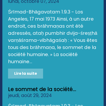
lundi, octobre 07, 2024
Śrīmad-Bhāgavatam 1.9.3 - Los
Angeles, 17 mai 1973 Ainsi, à un autre
endroit, ces brāhmaṇas ont été
adressés, ataḥ pumbhir dvija-śreṣṭhā
varṇāśrama-vibhāgaśaḥ : « Vous êtes
tous des brāhmaṇa, le sommet de la
société humaine. » La société
humaine...
Lire la suite
Le sommet de la société...
jeudi, août 29, 2024
Śrīmad-Bhāgavatam 1.9.3 - Los