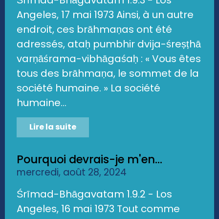
Angeles, 17 mai 1973 Ainsi, à un autre
endroit, ces brāhmaṇas ont été
adressés, ataḥ pumbhir dvija-śreṣṭhā
varṇāśrama-vibhāgaśaḥ : « Vous êtes
tous des brāhmaṇa, le sommet de la
société humaine. » La société
humaine...
Lire la suite
Pourquoi devrais-je m'en...
mercredi, août 28, 2024
Śrīmad-Bhāgavatam 1.9.2 - Los
Angeles, 16 mai 1973 Tout comme