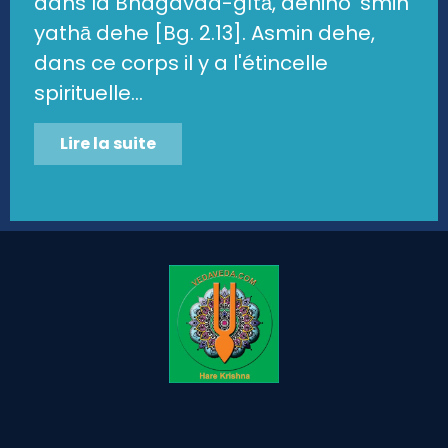
dans la Bhagavad-gītā, dehino 'smin
yathā dehe [Bg. 2.13]. Asmin dehe,
dans ce corps il y a l'étincelle
spirituelle...
Lire la suite