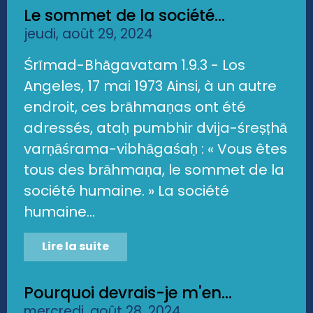
Le sommet de la société...
jeudi, août 29, 2024
Śrīmad-Bhāgavatam 1.9.3 - Los
Angeles, 17 mai 1973 Ainsi, à un autre
endroit, ces brāhmaṇas ont été
adressés, ataḥ pumbhir dvija-śreṣṭhā
varṇāśrama-vibhāgaśaḥ : « Vous êtes
tous des brāhmaṇa, le sommet de la
société humaine. » La société
humaine...
Lire la suite
Pourquoi devrais-je m'en...
mercredi, août 28, 2024