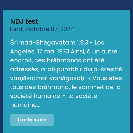
NDJ test
lundi, octobre 07, 2024
Śrīmad-Bhāgavatam 1.9.3 - Los
Angeles, 17 mai 1973 Ainsi, à un autre
endroit, ces brāhmaṇas ont été
adressés, ataḥ pumbhir dvija-śreṣṭhā
varṇāśrama-vibhāgaśaḥ : « Vous êtes
tous des brāhmaṇa, le sommet de la
société humaine. » La société
humaine...
Lire la suite